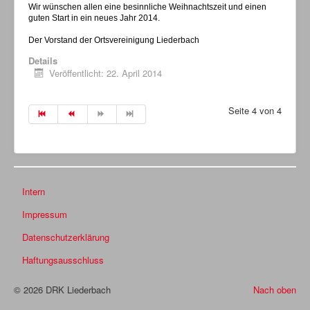
Wir wünschen allen eine besinnliche Weihnachtszeit und einen
guten Start in ein neues Jahr 2014.
Sie wollen helfen
Der Vorstand der Ortsvereinigung Liederbach
Aktuelle Seite:
Startseite
Aktuelles
Archiv
Details
Veröffentlicht: 22. April 2014
Seite 4 von 4
Intern
Impressum
Datenschutzerklärung
Haftungsausschluss
© 2026 DRK Liederbach
Nach oben