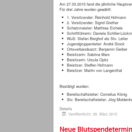
Am 27.03.2015 fand die jährliche Hauptver
Für drei Jahre wurden gewählt:
1. Vorsitzender: Reinhold Hofmann
2. Vorsitzender: Sigrid Grether
Schatzmeister: Matthias Eichele
Schriftführerin: Daniela Schiller-Lückm
WuS: Stefan Berghof als Stv. Leiter
Jugendgruppenleiter: André Stock
Ortsverbandsarzt: Benjamin Gerber
Beisitzerin: Sabrina Marx
Beisitzerin: Ursula Opitz
Beisitzer: Steffen Hofmann
Beisitzer: Martin von Langenthal
Bestätigt wurden:
Bereitschaftsleiter: Cornelius König
Stv. Bereitschaftsleiter: Jörg Moldenh
Details
Veröffentlicht: 28. März 2015
Neue Blutspendetermi