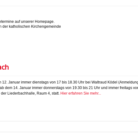
etermine auf unserer Homepage.
en der katholischen Kirchengemeinde
ach
2. Januar immer dienstags von 17 bis 18.30 Uhr bei Waltraud Ködel (Anmeldung T
 ab dem 14. Januar immer donnerstags von 19.30 bis 21 Uhr und immer freitags vo
 der Liederbachhalle, Raum 4, statt.
Hier erfahren Sie mehr...